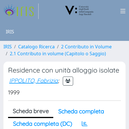
IRIS
IRIS
Catalogo Ricerca
2 Contributo in Volume
2.1 Contributo in volume (Capitolo o Saggio)
Residence con unità alloggio isolate
IPPOLITO, Fabrizia
;
1999
Scheda breve
Scheda completa
Scheda completa (DC)