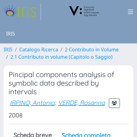
IRIS
IRIS
Catalogo Ricerca
2 Contributo in Volume
2.1 Contributo in volume (Capitolo o Saggio)
Pincipal components analysis of
symbolic data described by
intervals
IRPINO, Antonio
;
VERDE, Rosanna
2008
Scheda breve
Scheda completa