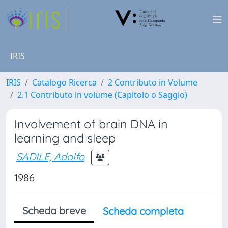
IRIS
IRIS
Catalogo Ricerca
2 Contributo in Volume
2.1 Contributo in volume (Capitolo o Saggio)
Involvement of brain DNA in
learning and sleep
SADILE, Adolfo
1986
Scheda breve
Scheda completa