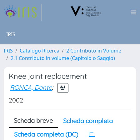
IRIS
IRIS
Catalogo Ricerca
2 Contributo in Volume
2.1 Contributo in volume (Capitolo o Saggio)
Knee joint replacement
RONCA, Dante
;
2002
Scheda breve
Scheda completa
Scheda completa (DC)