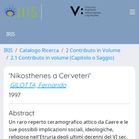
IRIS
IRIS
Catalogo Ricerca
2 Contributo in Volume
2.1 Contributo in volume (Capitolo o Saggio)
'Nikosthenes a Cerveteri'
GILOTTA, Fernando
1997
Abstract
Un raro reperto ceramografico attico da Caere e le
sue possibili implicazioni sociali, ideologiche,
religiose nell'Etruria degli ultimi decenni del VI sec.