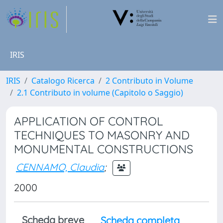
IRIS
IRIS
Catalogo Ricerca
2 Contributo in Volume
2.1 Contributo in volume (Capitolo o Saggio)
APPLICATION OF CONTROL
TECHNIQUES TO MASONRY AND
MONUMENTAL CONSTRUCTIONS
CENNAMO, Claudia
;
2000
Scheda breve
Scheda completa