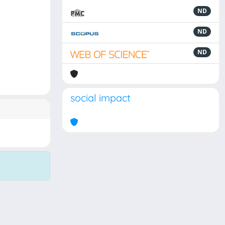
ND
ND
ND
social impact