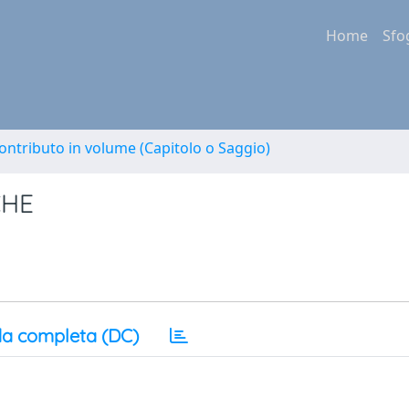
Home
Sfo
ontributo in volume (Capitolo o Saggio)
CHE
a completa (DC)