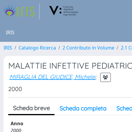
IRIS
IRIS
Catalogo Ricerca
2 Contributo in Volume
2.1 C
MALATTIE INFETTIVE PEDIATRI
MIRAGLIA DEL GIUDICE, Michele
;
2000
Scheda breve
Scheda completa
Sched
Anno
2000