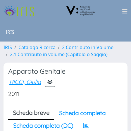
IRIS
IRIS
Catalogo Ricerca
2 Contributo in Volume
2.1 Contributo in volume (Capitolo o Saggio)
Apparato Genitale
RICCI, Giulia
2011
Scheda breve
Scheda completa
Scheda completa (DC)