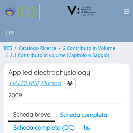
IRIS
IRIS
Catalogo Ricerca
2 Contributo in Volume
2.1 Contributo in volume (Capitolo o Saggio)
Applied electrophysiology
GALDERISI, Silvana
2009
Scheda breve
Scheda completa
Scheda completa (DC)