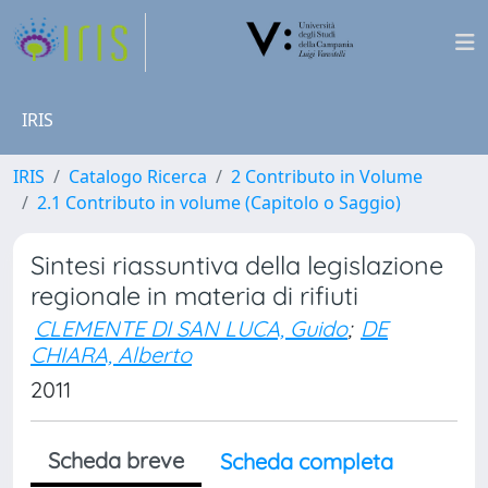
IRIS
IRIS
Catalogo Ricerca
2 Contributo in Volume
2.1 Contributo in volume (Capitolo o Saggio)
Sintesi riassuntiva della legislazione
regionale in materia di rifiuti
CLEMENTE DI SAN LUCA, Guido
;
DE
CHIARA, Alberto
2011
Scheda breve
Scheda completa