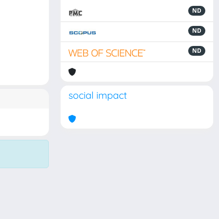
ND
ND
ND
social impact