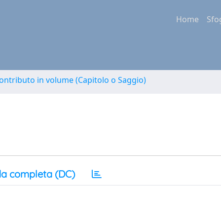
Home
Sfo
ontributo in volume (Capitolo o Saggio)
a completa (DC)