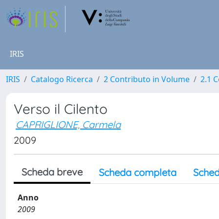
IRIS
IRIS
Catalogo Ricerca
2 Contributo in Volume
2.1 C
Verso il Cilento
CAPRIGLIONE, Carmela
2009
Scheda breve
Scheda completa
Sched
Anno
2009