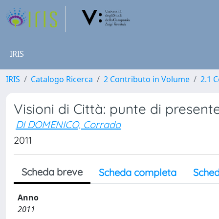
IRIS
IRIS
Catalogo Ricerca
2 Contributo in Volume
2.1 C
Visioni di Città: punte di present
DI DOMENICO, Corrado
2011
Scheda breve
Scheda completa
Sched
Anno
2011