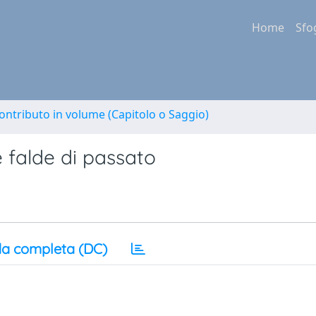
Home
Sfo
ontributo in volume (Capitolo o Saggio)
e falde di passato
a completa (DC)