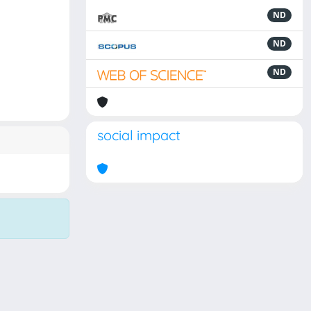
ND
ND
ND
social impact