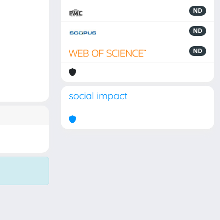
ND
ND
ND
social impact