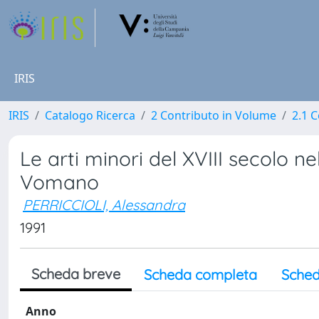
IRIS
IRIS
Catalogo Ricerca
2 Contributo in Volume
2.1 C
Le arti minori del XVIII secolo n
Vomano
PERRICCIOLI, Alessandra
1991
Scheda breve
Scheda completa
Sched
Anno