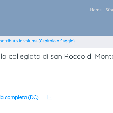
Home
Sfo
ontributo in volume (Capitolo o Saggio)
ella collegiata di san Rocco di Mont
a completa (DC)