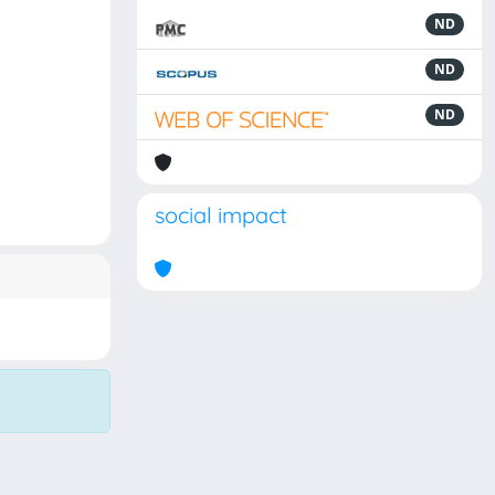
ND
ND
ND
social impact