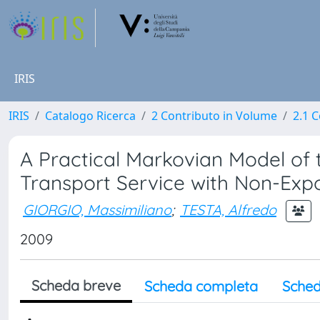
IRIS
IRIS
Catalogo Ricerca
2 Contributo in Volume
2.1 C
A Practical Markovian Model of th
Transport Service with Non-Exp
GIORGIO, Massimiliano
;
TESTA, Alfredo
2009
Scheda breve
Scheda completa
Sched