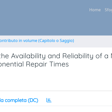
Home
Sfo
ontributo in volume (Capitolo o Saggio)
e Availability and Reliability of a
onential Repair Times
a completa (DC)