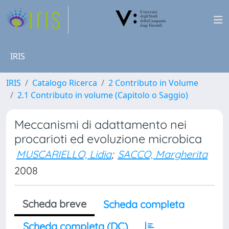
IRIS
IRIS
Catalogo Ricerca
2 Contributo in Volume
2.1 Contributo in volume (Capitolo o Saggio)
Meccanismi di adattamento nei
procarioti ed evoluzione microbica
MUSCARIELLO, Lidia
;
SACCO, Margherita
2008
Scheda breve
Scheda completa
Scheda completa (DC)