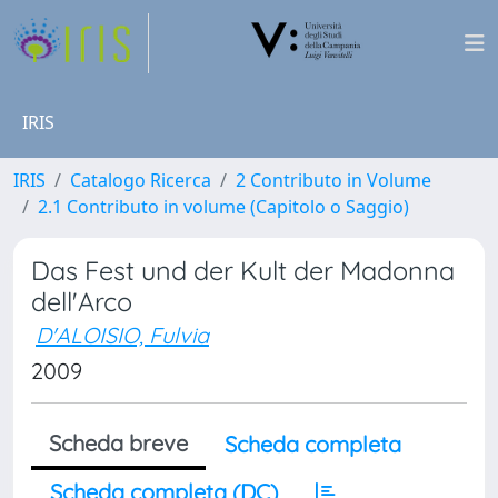
IRIS
IRIS
Catalogo Ricerca
2 Contributo in Volume
2.1 Contributo in volume (Capitolo o Saggio)
Das Fest und der Kult der Madonna
dell'Arco
D'ALOISIO, Fulvia
2009
Scheda breve
Scheda completa
Scheda completa (DC)