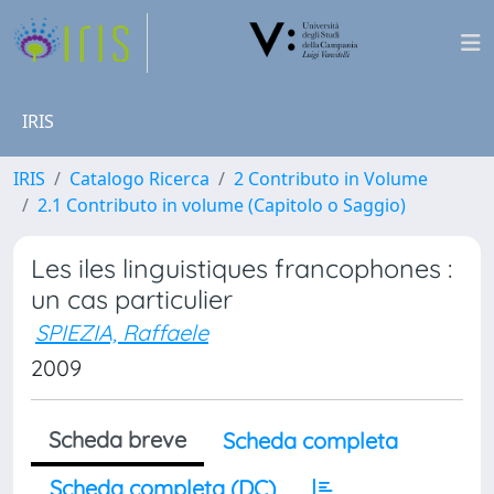
IRIS
IRIS
Catalogo Ricerca
2 Contributo in Volume
2.1 Contributo in volume (Capitolo o Saggio)
Les iles linguistiques francophones :
un cas particulier
SPIEZIA, Raffaele
2009
Scheda breve
Scheda completa
Scheda completa (DC)