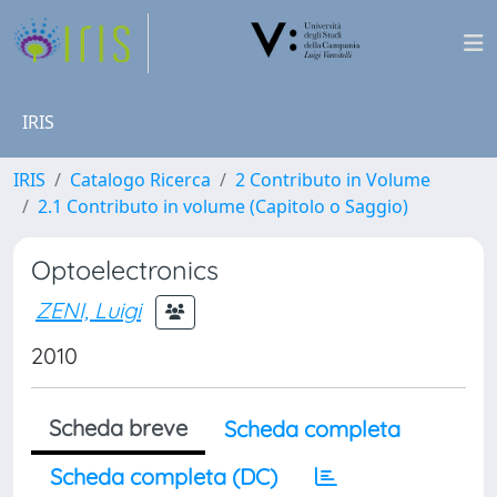
IRIS
IRIS
Catalogo Ricerca
2 Contributo in Volume
2.1 Contributo in volume (Capitolo o Saggio)
Optoelectronics
ZENI, Luigi
2010
Scheda breve
Scheda completa
Scheda completa (DC)