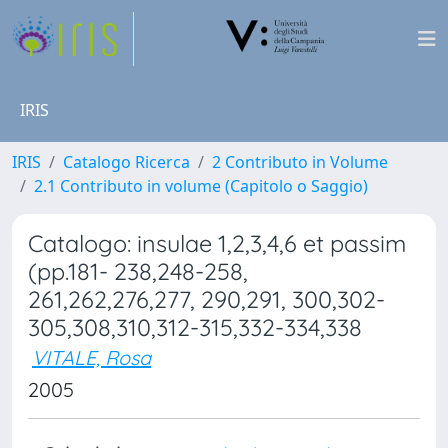
IRIS
IRIS
Catalogo Ricerca
2 Contributo in Volume
2.1 Contributo in volume (Capitolo o Saggio)
Catalogo: insulae 1,2,3,4,6 et passim
(pp.181- 238,248-258,
261,262,276,277, 290,291, 300,302-
305,308,310,312-315,332-334,338
VITALE, Rosa
2005