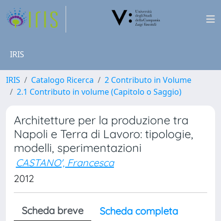
IRIS
IRIS
Catalogo Ricerca
2 Contributo in Volume
2.1 Contributo in volume (Capitolo o Saggio)
Architetture per la produzione tra
Napoli e Terra di Lavoro: tipologie,
modelli, sperimentazioni
CASTANO', Francesca
2012
Scheda breve
Scheda completa