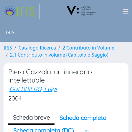
IRIS
IRIS
Catalogo Ricerca
2 Contributo in Volume
2.1 Contributo in volume (Capitolo o Saggio)
Piero Gazzola: un itinerario
intellettuale
GUERRIERO, Luigi
2004
Scheda breve
Scheda completa
Scheda completa (DC)