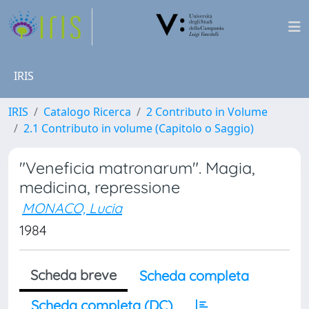
IRIS
IRIS
Catalogo Ricerca
2 Contributo in Volume
2.1 Contributo in volume (Capitolo o Saggio)
"Veneficia matronarum". Magia,
medicina, repressione
MONACO, Lucia
1984
Scheda breve
Scheda completa
Scheda completa (DC)