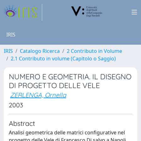
IRIS
IRIS
Catalogo Ricerca
2 Contributo in Volume
2.1 Contributo in volume (Capitolo o Saggio)
NUMERO E GEOMETRIA. IL DISEGNO
DI PROGETTO DELLE VELE
ZERLENGA, Ornella
2003
Abstract
Analisi geometrica delle matrici configurative nel
progetto delle Vele di Francesco Di salvo a Napoli.