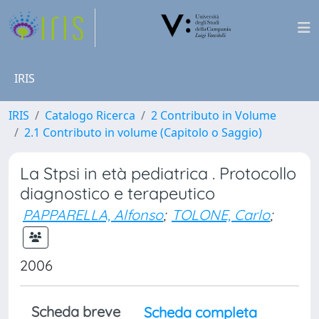
IRIS
IRIS
Catalogo Ricerca
2 Contributo in Volume
2.1 Contributo in volume (Capitolo o Saggio)
La Stpsi in età pediatrica . Protocollo
diagnostico e terapeutico
PAPPARELLA, Alfonso
;
TOLONE, Carlo
;
2006
Scheda breve
Scheda completa