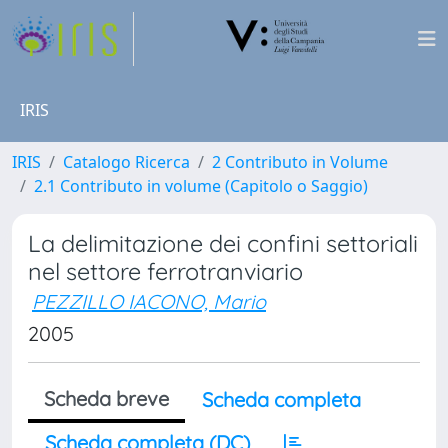
IRIS
IRIS
Catalogo Ricerca
2 Contributo in Volume
2.1 Contributo in volume (Capitolo o Saggio)
La delimitazione dei confini settoriali
nel settore ferrotranviario
PEZZILLO IACONO, Mario
2005
Scheda breve
Scheda completa
Scheda completa (DC)