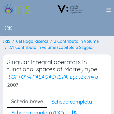
IRIS
IRIS
Catalogo Ricerca
2 Contributo in Volume
2.1 Contributo in volume (Capitolo o Saggio)
Singular integral operators in
functional spaces of Morrey type
SOFTOVA PALAGACHEVA, Lyoubomira
2007
Scheda breve
Scheda completa
Scheda completa (DC)