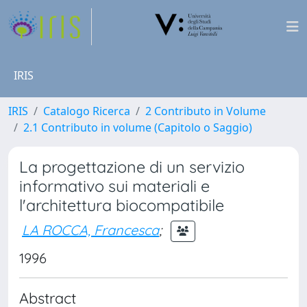
IRIS
IRIS
Catalogo Ricerca
2 Contributo in Volume
2.1 Contributo in volume (Capitolo o Saggio)
La progettazione di un servizio
informativo sui materiali e
l'architettura biocompatibile
LA ROCCA, Francesca
;
1996
Abstract