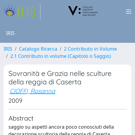
IRIS
IRIS
Catalogo Ricerca
2 Contributo in Volume
2.1 Contributo in volume (Capitolo o Saggio)
Sovranità e Grazia nelle sculture
della reggia di Caserta
CIOFFI, Rosanna
2009
Abstract
saggio su aspetti ancora poco conosciuti della
decorazione scultoria della reggia di Caserta