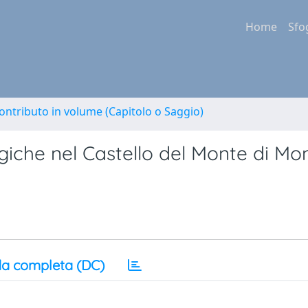
Home
Sfo
ontributo in volume (Capitolo o Saggio)
iche nel Castello del Monte di Mon
a completa (DC)