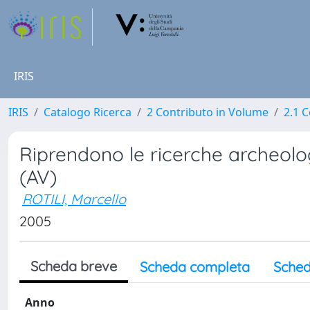
IRIS
IRIS
Catalogo Ricerca
2 Contributo in Volume
2.1 C
Riprendono le ricerche archeolog
(AV)
ROTILI, Marcello
2005
Scheda breve
Scheda completa
Sched
Anno