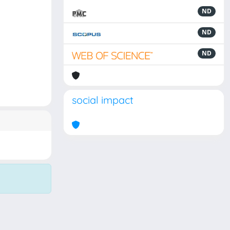
ND
ND
ND
social impact