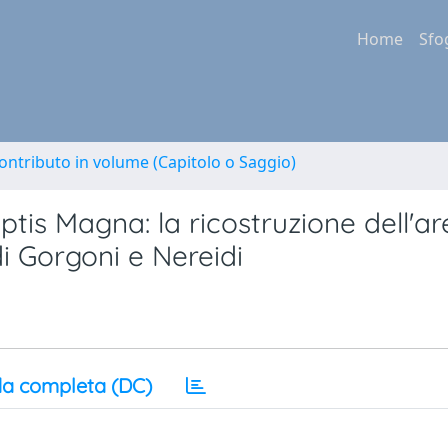
Home
Sfo
ontributo in volume (Capitolo o Saggio)
s Magna: la ricostruzione dell'ar
di Gorgoni e Nereidi
a completa (DC)