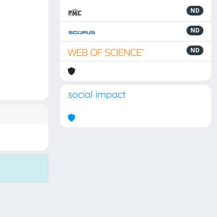
ND
ND
ND
social impact