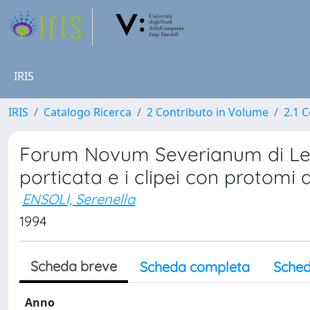
IRIS
IRIS
Catalogo Ricerca
2 Contributo in Volume
2.1 C
Forum Novum Severianum di Lepti
porticata e i clipei con protomi 
ENSOLI, Serenella
1994
Scheda breve
Scheda completa
Sched
Anno