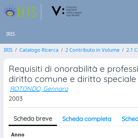
IRIS
IRIS
Catalogo Ricerca
2 Contributo in Volume
2.1 C
Requisiti di onorabilità e profess
diritto comune e diritto speciale
ROTONDO, Gennaro
2003
Scheda breve
Scheda completa
Sched
Anno