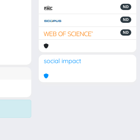
ND
ND
ND
social impact