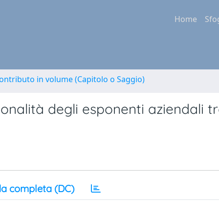
Home
Sfo
ontributo in volume (Capitolo o Saggio)
ionalità degli esponenti aziendali t
a completa (DC)