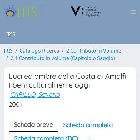
IRIS
IRIS
Catalogo Ricerca
2 Contributo in Volume
2.1 Contributo in volume (Capitolo o Saggio)
Luci ed ombre della Costa di Amalfi.
I beni culturali ieri e oggi
CARILLO, Saverio
2001
Scheda breve
Scheda completa
Scheda completa (DC)