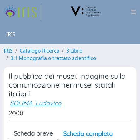
IRIS
IRIS
Catalogo Ricerca
3 Libro
3.1 Monografia o trattato scientifico
Il pubblico dei musei. Indagine sulla
comunicazione nei musei statali
italiani
SOLIMA, Ludovico
2000
Scheda breve
Scheda completa