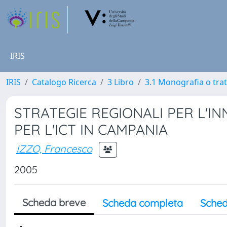
IRIS
IRIS
Catalogo Ricerca
3 Libro
3.1 Monografia o trat
STRATEGIE REGIONALI PER L'I
PER L'ICT IN CAMPANIA
IZZO, Francesco
2005
Scheda breve
Scheda completa
Sched