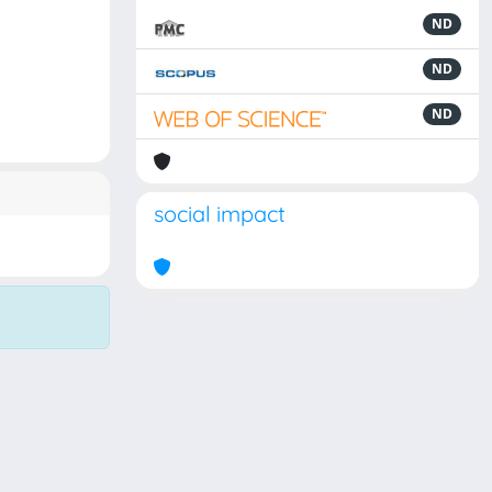
ND
ND
ND
social impact