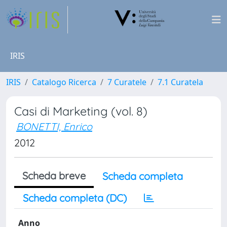
IRIS
IRIS
Catalogo Ricerca
7 Curatele
7.1 Curatela
Casi di Marketing (vol. 8)
BONETTI, Enrico
2012
Scheda breve
Scheda completa
Scheda completa (DC)
Anno