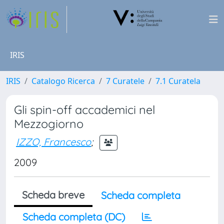
IRIS
IRIS
Catalogo Ricerca
7 Curatele
7.1 Curatela
Gli spin-off accademici nel
Mezzogiorno
IZZO, Francesco
;
2009
Scheda breve
Scheda completa
Scheda completa (DC)