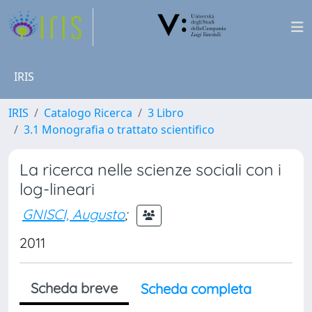
IRIS
IRIS
Catalogo Ricerca
3 Libro
3.1 Monografia o trattato scientifico
La ricerca nelle scienze sociali con i
log-lineari
GNISCI, Augusto
;
2011
Scheda breve
Scheda completa