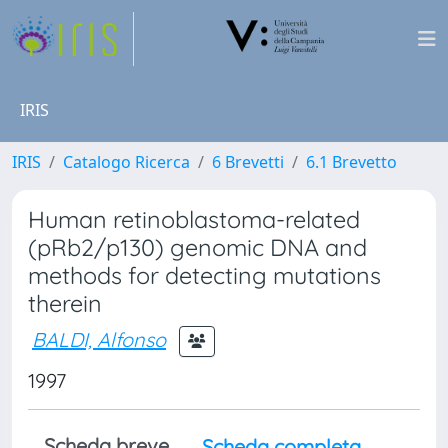
IRIS
IRIS
Catalogo Ricerca
6 Brevetti
6.1 Brevetto
Human retinoblastoma-related
(pRb2/p130) genomic DNA and
methods for detecting mutations
therein
BALDI, Alfonso
1997
Scheda breve
Scheda completa