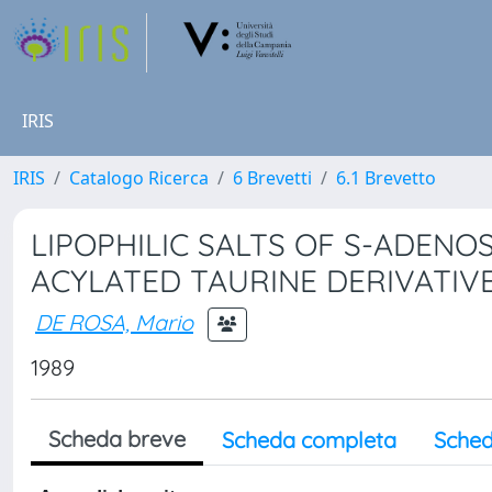
IRIS
IRIS
Catalogo Ricerca
6 Brevetti
6.1 Brevetto
LIPOPHILIC SALTS OF S-ADENO
ACYLATED TAURINE DERIVATIV
DE ROSA, Mario
1989
Scheda breve
Scheda completa
Sched