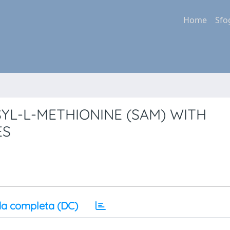
Home
Sfo
SYL-L-METHIONINE (SAM) WITH
ES
a completa (DC)