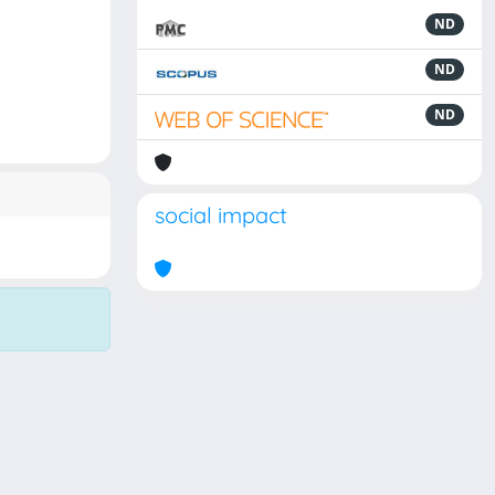
ND
ND
ND
social impact