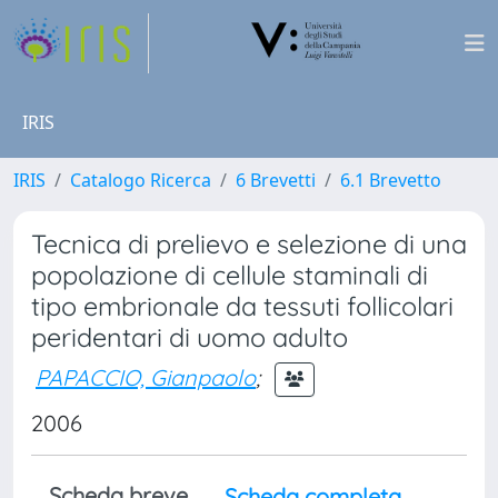
IRIS
IRIS
Catalogo Ricerca
6 Brevetti
6.1 Brevetto
Tecnica di prelievo e selezione di una
popolazione di cellule staminali di
tipo embrionale da tessuti follicolari
peridentari di uomo adulto
PAPACCIO, Gianpaolo
;
2006
Scheda breve
Scheda completa