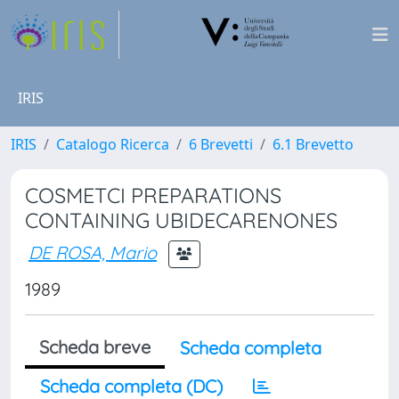
IRIS
IRIS
Catalogo Ricerca
6 Brevetti
6.1 Brevetto
COSMETCI PREPARATIONS
CONTAINING UBIDECARENONES
DE ROSA, Mario
1989
Scheda breve
Scheda completa
Scheda completa (DC)