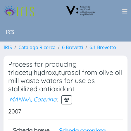
IRIS
IRIS
Catalogo Ricerca
6 Brevetti
6.1 Brevetto
Process for producing
triacetylhydroxytyrosol from olive oil
mill waste waters for use as
stabilized antioxidant
MANNA, Caterina
;
2007
Scheda breve
Scheda completa