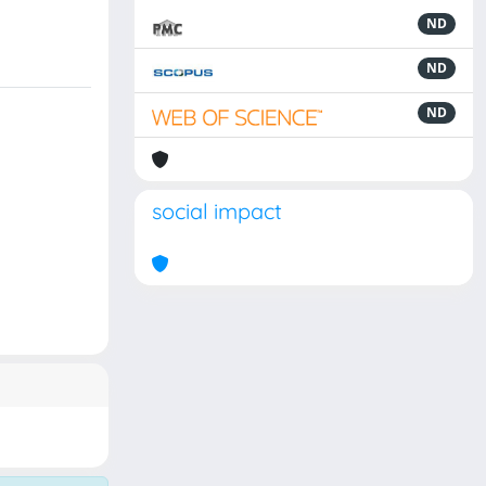
ND
ND
ND
social impact