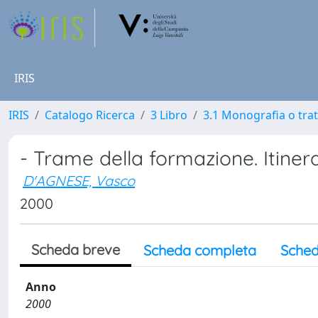
IRIS
IRIS
Catalogo Ricerca
3 Libro
3.1 Monografia o trat
- Trame della formazione. Itinera
D'AGNESE, Vasco
2000
Scheda breve
Scheda completa
Sched
Anno
2000