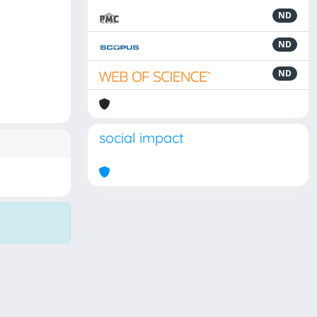
ND
ND
ND
social impact