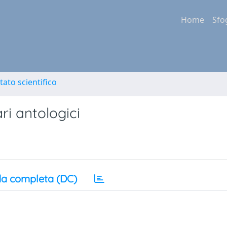
Home
Sfo
tato scientifico
ri antologici
a completa (DC)