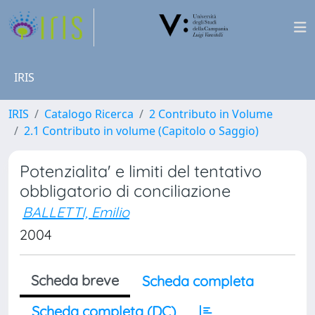
IRIS
IRIS
Catalogo Ricerca
2 Contributo in Volume
2.1 Contributo in volume (Capitolo o Saggio)
Potenzialita' e limiti del tentativo
obbligatorio di conciliazione
BALLETTI, Emilio
2004
Scheda breve
Scheda completa
Scheda completa (DC)