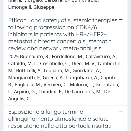
Limongelli, Giuseppe
Efficacy and safety of systemic therapies
following progression on CDK4/6
inhibitors in patients with HR+/HER2−
metastatic breast cancer: a systematic
review and network meta-analysis
2025 Buonaiuto, R.; Fordellone, M.; Caltavituro, A.;
Cataldo, M. L.; Criscitiello, C.; Dieci, M. V.; Lambertini,
M.; Botticelli, A.; Giuliano, M.; Giordano, A.;
Mangiacotti, F.; Grieco, A.; Longobardi, A.; Caputo,
R.; Pagliuca, M.; Vernieri, C.; Malorni, L.; Gerratana,
L.; Arpino, G.; Chiodini, P.; De Laurentiis, M.; De
Angelis, C.
Esposizione a lungo termine
all’inquinamento atmosferico e salute
respiratoria nelle città portuali: risultati