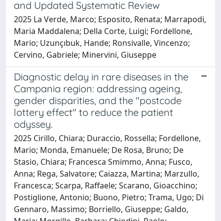
and Updated Systematic Review
2025 La Verde, Marco; Esposito, Renata; Marrapodi,
Maria Maddalena; Della Corte, Luigi; Fordellone,
Mario; Uzunçıbuk, Hande; Ronsivalle, Vincenzo;
Cervino, Gabriele; Minervini, Giuseppe
Diagnostic delay in rare diseases in the
Campania region: addressing ageing,
gender disparities, and the "postcode
lottery effect" to reduce the patient
odyssey.
2025 Cirillo, Chiara; Duraccio, Rossella; Fordellone,
Mario; Monda, Emanuele; De Rosa, Bruno; De
Stasio, Chiara; Francesca Smimmo, Anna; Fusco,
Anna; Rega, Salvatore; Caiazza, Martina; Marzullo,
Francesca; Scarpa, Raffaele; Scarano, Gioacchino;
Postiglione, Antonio; Buono, Pietro; Trama, Ugo; Di
Gennaro, Massimo; Borriello, Giuseppe; Galdo,
Maria; Morgillo, Barbara; Chiodini, Paolo;