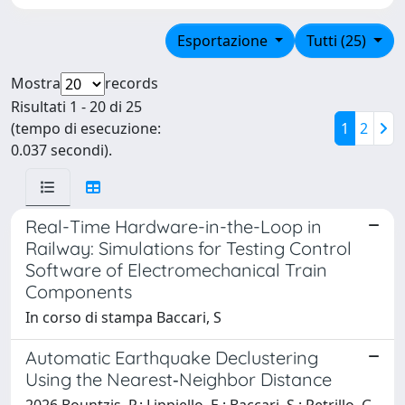
Esportazione
Tutti (25)
Mostra
records
Risultati 1 - 20 di 25
(tempo di esecuzione:
1
2
0.037 secondi).
Real-Time Hardware-in-the-Loop in
Railway: Simulations for Testing Control
Software of Electromechanical Train
Components
In corso di stampa Baccari, S
Automatic Earthquake Declustering
Using the Nearest‐Neighbor Distance
2026 Bountzis, P.; Lippiello, E.; Baccari, S.; Petrillo, G.