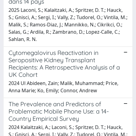
dans 14 pays
2025 Laconi, S.; Kalaitzaki, A.; Spritzer, D. T.; Hauck,
S.; Gnisci, A.; Sergi, I.; Vally, Z.; Tudorel, O.; Vintila, M.;
Malik, S.; Ramos-Diaz, J.; Mannikko, N.; Cikrikci, O.;
Salas, G.; Ardila, R.; Zambrano, D.; Lopez-Calle, C.;
Sahlan, R. N.
Cytomegalovirus Reactivation in
Seropositive Kidney Transplant
Recipients: A Retrospective Analysis of a
UK Cohort
2024 Ul Abideen, Zain; Malik, Muhammad; Price,
Anna Marie; Ko, Emily; Connor, Andrew
The Prevalence and Predictors of
Problematic Mobile Phone Use: a 14-
Country Empirical Survey
2024 Kalaitzaki, A.; Laconi, S.; Spritzer, D. T.; Hauck,
S.; Gnisci, A.; Sergi, I.; Vally, Z.; Tudorel, O.; Vintila, M.;