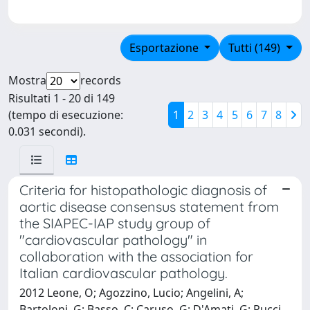
Esportazione
Tutti (149)
Mostra
records
Risultati 1 - 20 di 149
(tempo di esecuzione:
1
2
3
4
5
6
7
8
0.031 secondi).
Criteria for histopathologic diagnosis of
aortic disease consensus statement from
the SIAPEC-IAP study group of
"cardiovascular pathology" in
collaboration with the association for
Italian cardiovascular pathology.
2012 Leone, O; Agozzino, Lucio; Angelini, A;
Bartoloni, G; Basso, C; Caruso, G; D'Amati, G; Pucci,