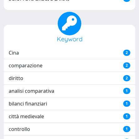
Keyword
Cina
2
comparazione
2
diritto
2
analisi comparativa
1
bilanci finanziari
1
città medievale
1
controllo
1